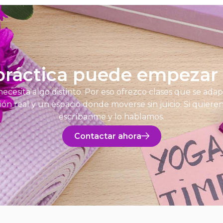
práctica puede empezar
cesita algo distinto. Por eso ofrezco clases que se adap
ón real y un espacio donde moverse sin juicio. Si quier
escríbanme y lo hablamos.
Contactar ahora