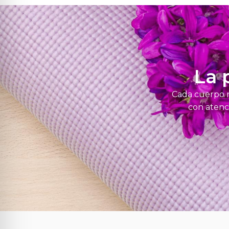
La 
Cada cuerpo ne
con atenci