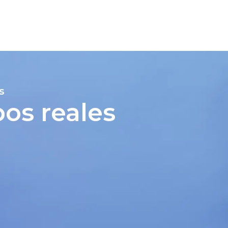
s
os reales