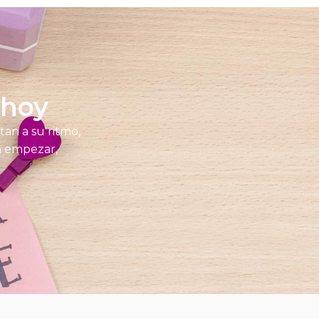
 hoy
tan a su ritmo,
en empezar,